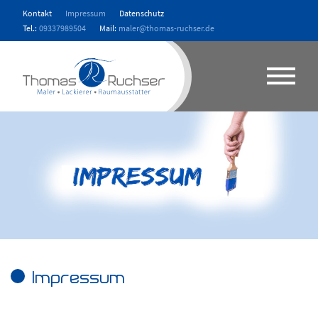
Kontakt
Impressum
Datenschutz
Tel.:
09337989504
Mail:
maler@thomas-ruchser.de
Impressum