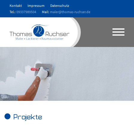
Kontakt
Impressum
Datenschutz
Tel.:
09337989504
Mail:
maler@thomas-ruchser.de
Projekte